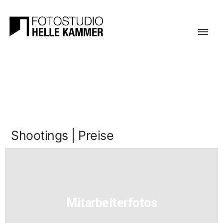
Shoo­tings | Preise
Mit­ar­bei­ter­fo­tos