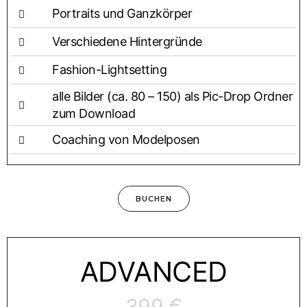
Por­traits und Ganzkörper
Ver­schie­de­ne Hintergründe
Fashion-Light­set­ting
alle Bil­der (ca. 80 – 150) als Pic-Drop Ord­ner
zum Download
Coa­ching von Modelposen
BUCHEN
ADVAN­CED
399 €