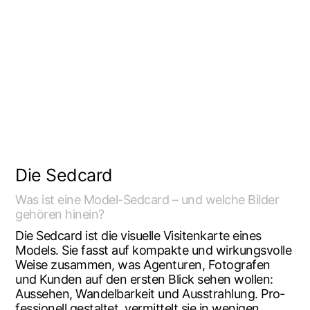
Die Sedcard
Was ist eine Model-Sedcard – und wel­che Bil­der
gehö­ren hinein?
Die Sedcard ist die visu­el­le Visi­ten­kar­te eines
Models. Sie fasst auf kom­pak­te und wir­kungs­vol­le
Wei­se zusam­men, was Agen­tu­ren, Foto­gra­fen
und Kun­den auf den ers­ten Blick sehen wol­len:
Aus­se­hen, Wan­del­bar­keit und Aus­strah­lung. Pro­
fes­sio­nell gestal­tet, ver­mit­telt sie in weni­gen