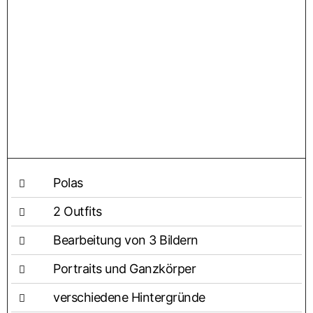
Polas
2 Out­fits
Bear­bei­tung von 3 Bildern
Por­traits und Ganzkörper
ver­schie­de­ne Hintergründe