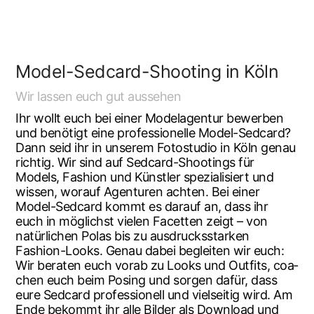
Model-Sedcard-Shoo­ting in Köln
Wir las­sen euch gut aussehen
Ihr wollt euch bei einer Model­agen­tur bewer­ben
und benö­tigt eine pro­fes­sio­nel­le Model-Sedcard?
Dann seid ihr in unse­rem Foto­stu­dio in Köln genau
rich­tig. Wir sind auf Sedcard-Shoo­tings für
Models, Fashion und Künst­ler spe­zia­li­siert und
wis­sen, wor­auf Agen­tu­ren ach­ten. Bei einer
Model-Sedcard kommt es dar­auf an, dass ihr
euch in mög­lichst vie­len Facet­ten zeigt – von
natür­li­chen Polas bis zu aus­drucks­star­ken
Fashion-Looks. Genau dabei beglei­ten wir euch:
Wir bera­ten euch vor­ab zu Looks und Out­fits, coa­
chen euch beim Posing und sor­gen dafür, dass
eure Sedcard pro­fes­sio­nell und viel­sei­tig wird. Am
Ende bekommt ihr alle Bil­der als Down­load und