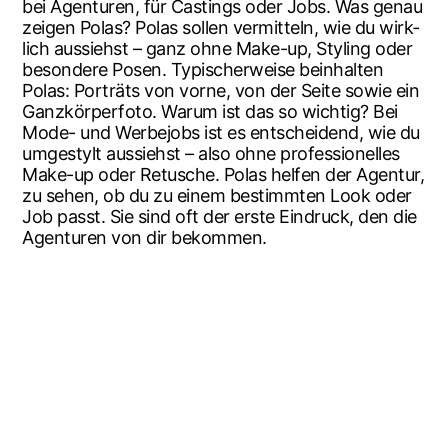
bei Agen­tu­ren, für Cas­tings oder Jobs. Was genau
zei­gen Polas? Polas sol­len ver­mit­teln, wie du wirk­
lich aus­siehst – ganz ohne Make-up, Sty­ling oder
beson­de­re Posen. Typi­scher­wei­se beinhal­ten
Polas: Por­träts von vor­ne, von der Sei­te sowie ein
Ganz­kör­per­fo­to. War­um ist das so wich­tig? Bei
Mode- und Wer­be­jobs ist es ent­schei­dend, wie du
umge­stylt aus­siehst – also ohne pro­fes­sio­nel­les
Make-up oder Retu­sche. Polas hel­fen der Agen­tur,
zu sehen, ob du zu einem bestimm­ten Look oder
Job passt. Sie sind oft der ers­te Ein­druck, den die
Agen­tu­ren von dir bekommen.