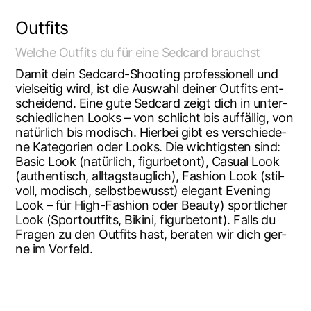
Out­fits
Wel­che Out­fits du für eine Sedcard brauchst
Damit dein Sedcard-Shoo­ting pro­fes­sio­nell und
viel­sei­tig wird, ist die Aus­wahl dei­ner Out­fits ent­
schei­dend. Eine gute Sedcard zeigt dich in unter­
schied­li­chen Looks – von schlicht bis auf­fäl­lig, von
natür­lich bis modisch. Hier­bei gibt es ver­schie­de­
ne Kate­go­rien oder Looks. Die wich­tigs­ten sind:
Basic Look (natür­lich, figur­be­tont), Casu­al Look
(authen­tisch, all­tags­taug­lich), Fashion Look (stil­
voll, modisch, selbst­be­wusst) ele­gant Evening
Look – für High-Fashion oder Beau­ty) sport­li­cher
Look (Spor­t­out­fits, Biki­ni, figur­be­tont). Falls du
Fra­gen zu den Out­fits hast, bera­ten wir dich ger­
ne im Vorfeld.