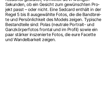
Sekun­den, ob ein Gesicht zum gewünsch­ten Pro­
jekt passt – oder nicht. Eine Sedcard ent­hält in der
Regel 5 bis 8 aus­ge­wähl­te Fotos, die die Band­brei­
te und Per­sön­lich­keit des Models zei­gen. Typi­sche
Bestand­tei­le sind: Polas (neu­tra­le Por­trait- und
Ganz­kör­per­fo­tos fron­tal und im Pro­fil) sowie ein
paar stär­ker insze­nier­te Fotos, die eure Facet­te
und Wan­del­bar­keit zeigen.