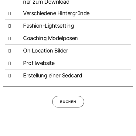
ner zum Download
Ver­schie­de­ne Hintergründe
Fashion-Light­set­ting
Coa­ching Modelposen
On Loca­ti­on Bilder
Pro­fil­web­site
Erstel­lung einer Sedcard
BUCHEN