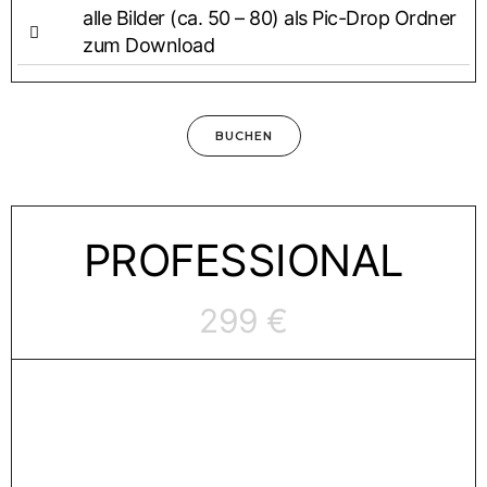
alle Bil­der (ca. 50 – 80) als Pic-Drop Ord­ner
zum Download
BUCHEN
PRO­FES­SIO­NAL
299 €