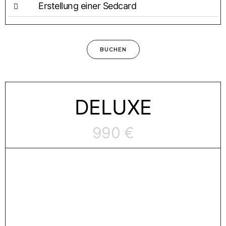
Erstel­lung einer Sedcard
BUCHEN
DELU­XE
990 €