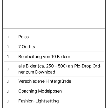
Polas
7 Out­fits
Bear­bei­tung von 10 Bildern
alle Bil­der (ca. 250 – 500) als Pic-Drop Ord­
ner zum Download
Ver­schie­de­ne Hintergründe
Coa­ching Modelposen
Fashion-Light­set­ting