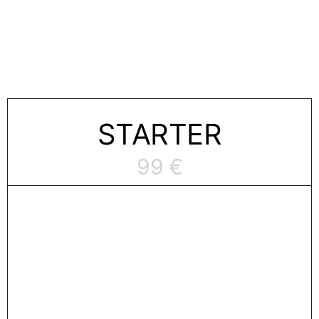
STAR­TER
99 €