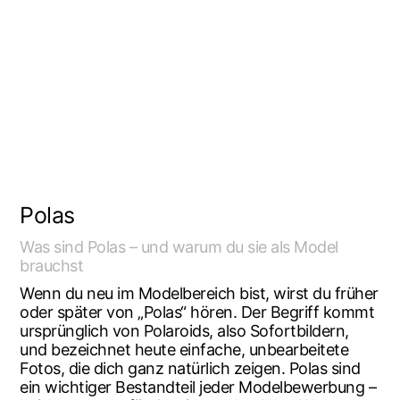
Polas
Was sind Polas – und war­um du sie als Model
brauchst
Wenn du neu im Model­be­reich bist, wirst du frü­her
oder spä­ter von „Polas“ hören. Der Begriff kommt
ursprüng­lich von Pola­roids, also Sofort­bil­dern,
und bezeich­net heu­te ein­fa­che, unbe­ar­bei­te­te
Fotos, die dich ganz natür­lich zei­gen. Polas sind
ein wich­ti­ger Bestand­teil jeder Model­be­wer­bung –