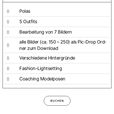
Polas
5 Out­fits
Bear­bei­tung von 7 Bildern
alle Bil­der (ca. 150 – 250) als Pic-Drop Ord­
ner zum Download
Ver­schie­de­ne Hintergründe
Fashion-Light­set­ting
Coa­ching Modelposen
BUCHEN