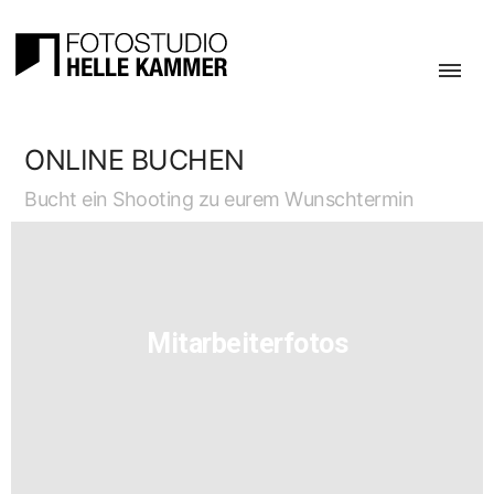
ONLINE BUCHEN
Bucht ein Shoo­ting zu eurem Wunschtermin
Mit­ar­bei­ter­fo­tos