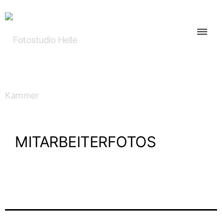
MIT­AR­BEI­TER­FO­TOS