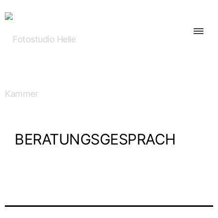
BERA­TUNGS­GE­SPRÄCH