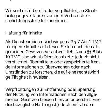
Wir sind nicht bereit oder ver­pflich­tet, an Streit­
bei­le­gungs­ver­fah­ren vor einer Ver­brau­cher­
schlich­tungs­stel­le teilzunehmen.
Haf­tung für Inhalte
Als Diens­te­an­bie­ter sind wir gemäß § 7 Abs.1 TMG
für eige­ne Inhal­te auf die­sen Sei­ten nach den all­
ge­mei­nen Geset­zen ver­ant­wort­lich. Nach §§ 8 bis
10 TMG sind wir als Diens­te­an­bie­ter jedoch nicht
ver­pflich­tet, über­mit­tel­te oder gespei­cher­te frem­
de Infor­ma­tio­nen zu über­wa­chen oder nach
Umstän­den zu for­schen, die auf eine rechts­wid­ri­
ge Tätig­keit hinweisen.
Ver­pflich­tun­gen zur Ent­fer­nung oder Sper­rung
der Nut­zung von Infor­ma­tio­nen nach den all­ge­
mei­nen Geset­zen blei­ben hier­von unbe­rührt. Eine
dies­be­züg­li­che Haf­tung ist jedoch erst ab dem