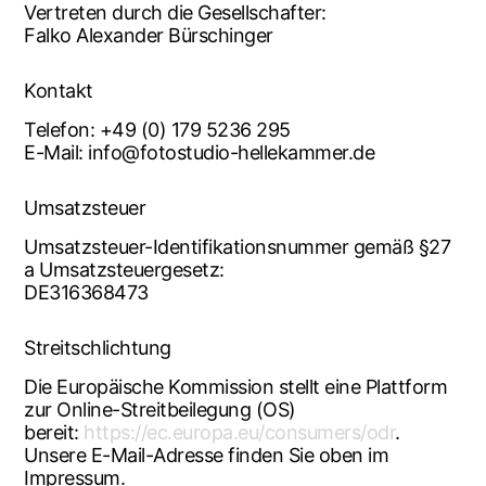
Ver­tre­ten durch die Gesell­schaf­ter:
Fal­ko Alex­an­der Bürschinger
Kon­takt
Tele­fon: +49 (0) 179 5236 295
E-Mail: info@fotostudio-hellekammer.de
Umsatz­steu­er
Umsatz­steu­er-Iden­ti­fi­ka­ti­ons­num­mer gemäß §27
a Umsatz­steu­er­ge­setz:
DE316368473
Streit­schlich­tung
Die Euro­päi­sche Kom­mis­si­on stellt eine Platt­form
zur Online-Streit­bei­le­gung (OS)
bereit:
https://ec.europa.eu/consumers/odr
.
Unse­re E-Mail-Adres­se fin­den Sie oben im
Impressum.