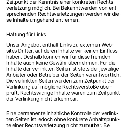
Zeit­punkt der Kennt­nis einer kon­kre­ten Rechts­
ver­let­zung mög­lich. Bei Bekannt­wer­den von ent­
spre­chen­den Rechts­ver­let­zun­gen wer­den wir die­
se Inhal­te umge­hend entfernen.
Haf­tung für Links
Unser Ange­bot ent­hält Links zu exter­nen Web­
sites Drit­ter, auf deren Inhal­te wir kei­nen Ein­fluss
haben. Des­halb kön­nen wir für die­se frem­den
Inhal­te auch kei­ne Gewähr über­neh­men. Für die
Inhal­te der ver­link­ten Sei­ten ist stets der jewei­li­ge
Anbie­ter oder Betrei­ber der Sei­ten ver­ant­wort­lich.
Die ver­link­ten Sei­ten wur­den zum Zeit­punkt der
Ver­lin­kung auf mög­li­che Rechts­ver­stö­ße über­
prüft. Rechts­wid­ri­ge Inhal­te waren zum Zeit­punkt
der Ver­lin­kung nicht erkennbar.
Eine per­ma­nen­te inhalt­li­che Kon­trol­le der ver­link­
ten Sei­ten ist jedoch ohne kon­kre­te Anhalts­punk­
te einer Rechts­ver­let­zung nicht zumut­bar. Bei