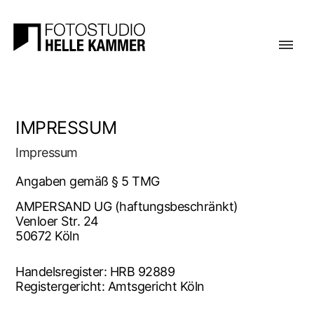
IMPRES­SUM
Impres­sum
Anga­ben gemäß § 5 TMG
AMPER­SAND UG (haf­tungs­be­schränkt)
Ven­lo­er Str. 24
50672 Köln
Han­dels­re­gis­ter: HRB 92889
Regis­ter­ge­richt: Amts­ge­richt Köln