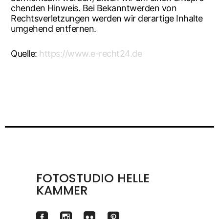
chen­den Hin­weis. Bei Bekannt­wer­den von
Rechts­ver­let­zun­gen wer­den wir der­ar­ti­ge Inhal­te
umge­hend entfernen.
Quel­le:
https://www.e-recht24.de
FOTOSTUDIO HELLE
KAMMER