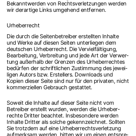
Bekannt­wer­den von Rechts­ver­let­zun­gen wer­den
wir der­ar­ti­ge Links umge­hend entfernen.
Urhe­ber­recht
Die durch die Sei­ten­be­trei­ber erstell­ten Inhal­te
und Wer­ke auf die­sen Sei­ten unter­lie­gen dem
deut­schen Urhe­ber­recht. Die Ver­viel­fäl­ti­gung,
Bear­bei­tung, Ver­brei­tung und jede Art der Ver­wer­
tung außer­halb der Gren­zen des Urhe­ber­rech­tes
bedür­fen der schrift­li­chen Zustim­mung des jewei­
li­gen Autors bzw. Erstel­lers. Down­loads und
Kopien die­ser Sei­te sind nur für den pri­va­ten, nicht
kom­mer­zi­el­len Gebrauch gestattet.
Soweit die Inhal­te auf die­ser Sei­te nicht vom
Betrei­ber erstellt wur­den, wer­den die Urhe­ber­
rech­te Drit­ter beach­tet. Ins­be­son­de­re wer­den
Inhal­te Drit­ter als sol­che gekenn­zeich­net. Soll­ten
Sie trotz­dem auf eine Urhe­ber­rechts­ver­let­zung
auf­merk­sam wer­den, bit­ten wir um einen ent­spre­