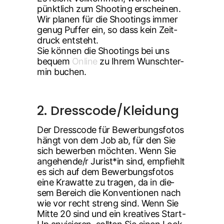
pünkt­lich zum Shoo­ting erschei­nen.
Wir pla­nen für die Shoo­tings immer
genug Puf­fer ein, so dass kein Zeit­
druck ent­steht.
Sie kön­nen die Shoo­tings bei uns
bequem
Online
zu Ihrem Wunsch­ter­
min buchen.
2. Dresscode/Kleidung
Der Dress­code für Bewer­bungs­fo­tos
hängt von dem Job ab, für den Sie
sich bewer­ben möch­ten. Wenn Sie
angehende/r Jurist*in sind, emp­fiehlt
es sich auf dem Bewer­bungs­fo­tos
eine Kra­wat­te zu tra­gen, da in die­
sem Bereich die Kon­ven­tio­nen nach
wie vor recht streng sind. Wenn Sie
Mit­te 20 sind und ein krea­ti­ves Start-