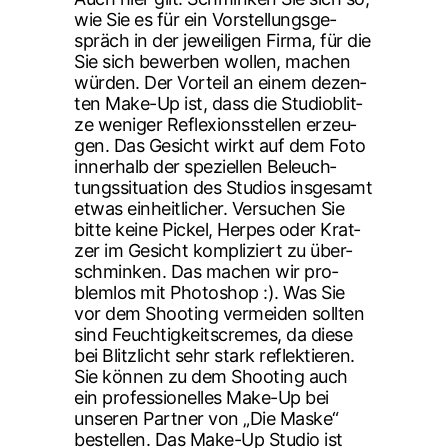
wie Sie es für ein Vor­stel­lungs­ge­
spräch in der jewei­li­gen Fir­ma, für die
Sie sich bewer­ben wol­len, machen
wür­den. Der Vor­teil an einem dezen­
ten Make-Up ist, dass die Stu­dio­blit­
ze weni­ger Refle­xi­ons­stel­len erzeu­
gen. Das Gesicht wirkt auf dem Foto
inner­halb der spe­zi­el­len Beleuch­
tungs­si­tua­ti­on des Stu­di­os ins­ge­samt
etwas ein­heit­li­cher. Ver­su­chen Sie
bit­te kei­ne Pickel, Her­pes oder Krat­
zer im Gesicht kom­pli­ziert zu über­
schmin­ken. Das machen wir pro­
blem­los mit Pho­to­shop :). Was Sie
vor dem Shoo­ting ver­mei­den soll­ten
sind Feuch­tig­keits­cremes, da die­se
bei Blitz­licht sehr stark reflek­tie­ren.
Sie kön­nen zu dem Shoo­ting auch
ein pro­fes­sio­nel­les Make-Up bei
unse­ren Part­ner von „Die Mas­ke“
bestel­len. Das Make-Up Stu­dio ist