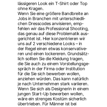
läs­si­ge­ren Look ein T-Shirt oder Top
ohne Kra­gen.
Wenn Sie eine grö­ße­re Band­brei­te an
Jobs in Bran­chen mit unter­schied­li­
chen Dress­codes anvi­sie­ren, emp­
feh­len wir das Pro­fes­sio­nal Shoo­ting,
das genau auf die­se Pro­ble­ma­tik aus­
ge­rich­tet ist. Hier kon­zen­trie­ren wir
uns auf 2 ver­schie­de­ne Looks – in
der Regel einen etwas kon­ser­va­ti­ve­
ren und einen locke­re­ren. Grund­sätz­
lich soll­ten Sie die Klei­dung tra­gen,
die Sie auch zu einem Vor­stel­lungs­ge­
spräch in der Fir­ma oder Insti­tu­ti­on
für die Sie sich bewer­ben wol­len,
anzie­hen wür­den. Das kann natür­lich
je nach Unter­neh­men stark vari­ie­ren.
Wenn Sie sich als Desi­gne­rin in einem
jun­gen Start-Up bewer­ben wol­len,
wäre ein stren­ges Kos­tüm sicher­lich
über­trie­ben. Für Män­ner ist bei