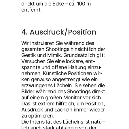
direkt um die Ecke – ca. 100 m
entfernt.
4. Ausdruck/Position
Wir instru­ie­ren Sie wäh­rend des
gesam­ten Shoo­tings hin­sicht­lich der
Ges­tik und Mimik. Grund­sätz­lich gilt:
Ver­su­chen Sie eine locke­re, ent­
spann­te und offe­ne Hal­tung ein­zu­
neh­men. Künst­li­che Posi­tio­nen wir­
ken genau­so ange­strengt wie ein
erzwun­ge­nes Lächeln. Sie sehen die
Bil­der wäh­rend des Shoo­tings direkt
auf einem gro­ßen Moni­tor vor sich.
Das ist extrem hilf­reich, um Posi­ti­on,
Aus­druck und Lächeln immer wie­der
zu opti­mie­ren.
Die Inten­si­tät des Lächelns ist natür­
lich auch stark abhän­gig von der