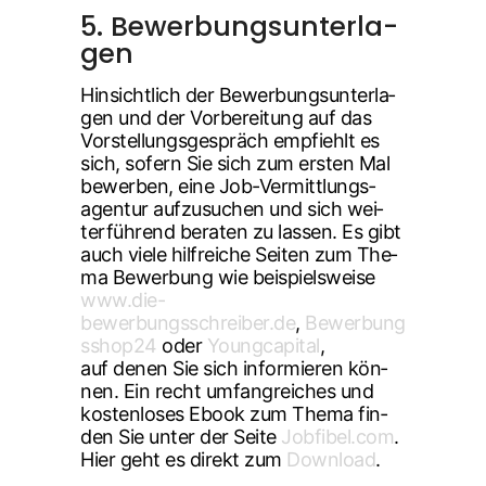
5. Bewer­bungs­un­ter­la­
gen
Hin­sicht­lich der Bewer­bungs­un­ter­la­
gen und der Vor­be­rei­tung auf das
Vor­stel­lungs­ge­spräch emp­fiehlt es
sich, sofern Sie sich zum ers­ten Mal
bewer­ben, eine Job-Ver­mitt­lungs­
agen­tur auf­zu­su­chen und sich wei­
ter­füh­rend bera­ten zu las­sen. Es gibt
auch vie­le hilf­rei­che Sei­ten zum The­
ma Bewer­bung wie bei­spiels­wei­se
www.die-
bewerbungsschreiber.de
,
Bewerbung
sshop24
oder
Young­ca­pi­tal
,
auf denen Sie sich infor­mie­ren kön­
nen. Ein recht umfang­rei­ches und
kos­ten­lo­ses Ebook zum The­ma fin­
den Sie unter der Sei­te
Jobfibel.com
.
Hier geht es direkt zum
Down­load
.