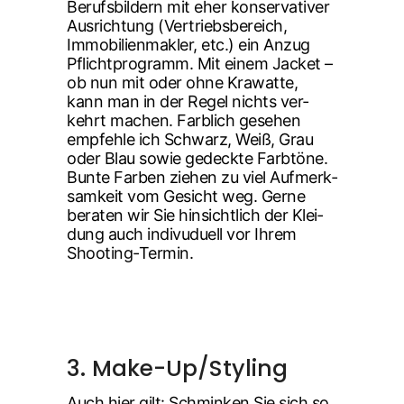
Berufs­bil­dern mit eher kon­ser­va­ti­ver
Aus­rich­tung (Ver­triebs­be­reich,
Immo­bi­li­en­mak­ler, etc.) ein Anzug
Pflicht­pro­gramm. Mit einem Jacket –
ob nun mit oder ohne Kra­wat­te,
kann man in der Regel nichts ver­
kehrt machen. Farb­lich gese­hen
emp­feh­le ich Schwarz, Weiß, Grau
oder Blau sowie gedeck­te Farb­tö­ne.
Bun­te Far­ben zie­hen zu viel Auf­merk­
sam­keit vom Gesicht weg. Ger­ne
bera­ten wir Sie hin­sicht­lich der Klei­
dung auch indi­vu­du­ell vor Ihrem
Shooting-Termin.
3. Make-Up/­Sty­ling
Auch hier gilt: Schmin­ken Sie sich so,