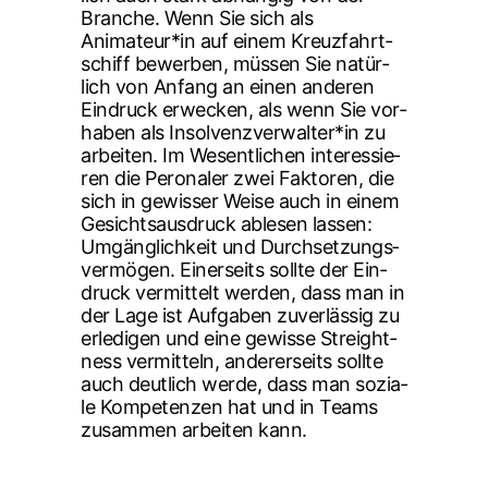
Bran­che. Wenn Sie sich als
Animateur*in auf einem Kreuz­fahrt­
schiff bewer­ben, müs­sen Sie natür­
lich von Anfang an einen ande­ren
Ein­druck erwe­cken, als wenn Sie vor­
ha­ben als Insolvenzverwalter*in zu
arbei­ten. Im Wesent­li­chen inter­es­sie­
ren die Pero­na­ler zwei Fak­to­ren, die
sich in gewis­ser Wei­se auch in einem
Gesichts­aus­druck able­sen las­sen:
Umgäng­lich­keit und Durch­set­zungs­
ver­mö­gen. Einer­seits soll­te der Ein­
druck ver­mit­telt wer­den, dass man in
der Lage ist Auf­ga­ben zuver­läs­sig zu
erle­di­gen und eine gewis­se Streight­
ness ver­mit­teln, ande­rer­seits soll­te
auch deut­lich wer­de, dass man sozia­
le Kom­pe­ten­zen hat und in Teams
zusam­men arbei­ten kann.