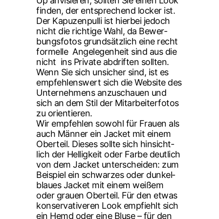
Up anvi­sie­ren, soll­ten Sie einen Look
fin­den, der ent­spre­chend locker ist.
Der Kapu­zen­pul­li ist hier­bei jedoch
nicht die rich­ti­ge Wahl, da Bewer­
bungs­fo­tos grund­sätz­lich eine recht
for­mel­le Ange­le­gen­heit sind aus die
nicht ins Pri­va­te abdrif­ten soll­ten.
Wenn Sie sich unsi­cher sind, ist es
emp­feh­lens­wert sich die Web­site des
Unter­neh­mens anzu­schau­en und
sich an dem Stil der Mit­ar­bei­ter­fo­tos
zu ori­en­tie­ren.
Wir emp­feh­len sowohl für Frau­en als
auch Män­ner ein Jacket mit einem
Ober­teil. Die­ses soll­te sich hin­sicht­
lich der Hel­lig­keit oder Far­be deut­lich
von dem Jacket unter­schei­den: zum
Bei­spiel ein schwar­zes oder dun­kel­
blau­es Jacket mit einem wei­ßem
oder grau­en Ober­teil. Für den etwas
kon­ser­va­ti­ve­ren Look emp­fiehlt sich
ein Hemd oder eine Blu­se – für den