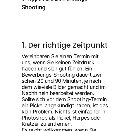
Shooting
1. Der rich­ti­ge Zeitpunkt
Ver­ein­ba­ren Sie einen Ter­min mit
uns, wenn Sie kei­nen Zeit­druck
haben und sich gut füh­len. Ein
Bewer­bungs-Shoo­ting dau­ert zwi­
schen 20 und 90 Minu­ten, je nach­
dem wie­vie­le Bil­der gemacht und im
Nach­hin­ein bear­bei­tet wer­den.
Soll­te sich vor dem Shoo­ting-Ter­min
ein Pickel ange­kün­digt haben, ist das
kein Pro­blem. Nichts ist ein­fa­cher in
Pho­to­shop als Pickel, Her­pes oder
Krat­zer zu ent­fer­nen.
Es reicht voll­kom­men, wenn Sie