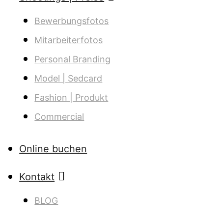
Bewer­bungs­fo­tos
Mit­ar­bei­ter­fo­tos
Per­so­nal Branding
Model | Sedcard
Fashion | Produkt
Com­mer­cial
Online buchen
Kon­takt
BLOG