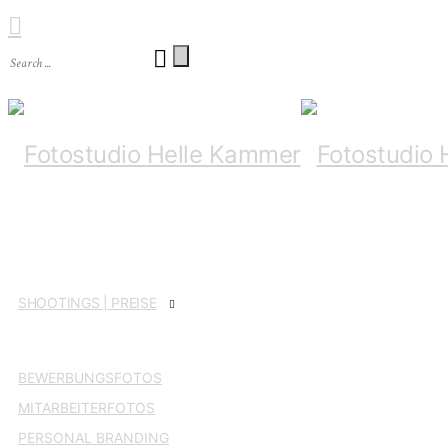
SHOO­TINGS | PREISE
BEWER­BUNGS­FO­TOS
MIT­AR­BEI­TER­FO­TOS
PER­SO­NAL BRANDING