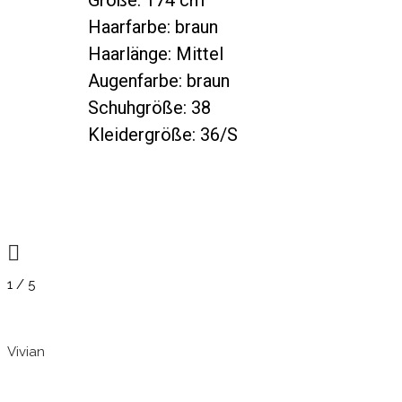
Haar­far­be: braun
Haar­län­ge: Mittel
Augen­far­be: braun
Schuh­grö­ße: 38
Klei­der­grö­ße: 36/S
1
/
5
Vivi­an