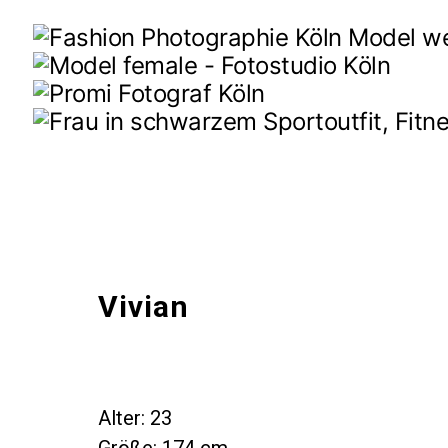
Vivi­an
Alter: 23
Grö­ße: 174 cm