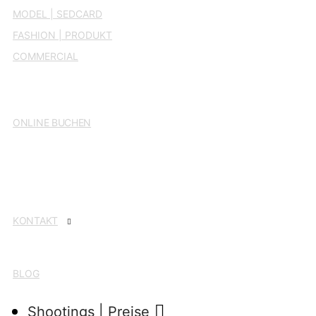
MODEL | SEDCARD
FASHION | PRODUKT
COM­MER­CIAL
ONLINE BUCHEN
KON­TAKT
BLOG
Shoo­tings | Preise