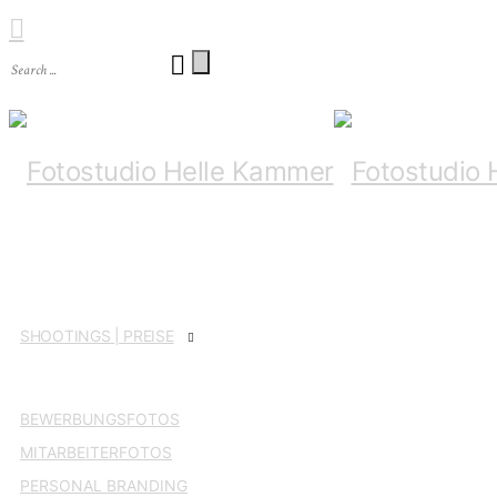
SHOO­TINGS | PREISE
BEWER­BUNGS­FO­TOS
MIT­AR­BEI­TER­FO­TOS
PER­SO­NAL BRANDING