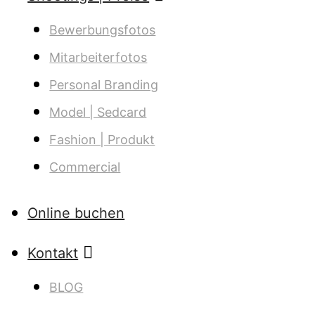
Bewer­bungs­fo­tos
Mit­ar­bei­ter­fo­tos
Per­so­nal Branding
Model | Sedcard
Fashion | Produkt
Com­mer­cial
Online buchen
Kon­takt
BLOG