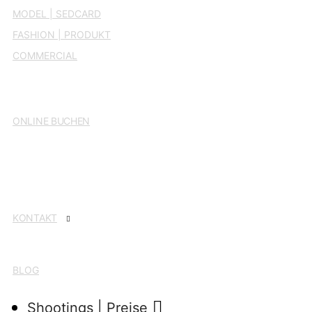
MODEL | SEDCARD
FASHION | PRODUKT
COM­MER­CIAL
ONLINE BUCHEN
KON­TAKT
BLOG
Shoo­tings | Preise