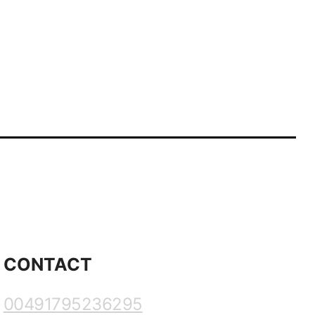
CONTACT
00491795236295